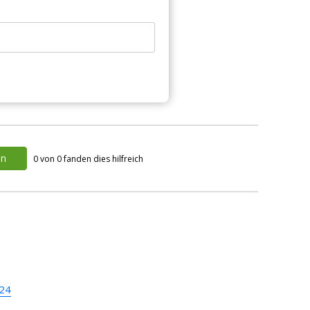
in
0 von 0 fanden dies hilfreich
024