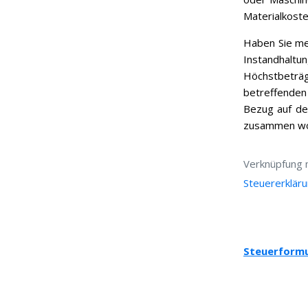
Materialkost
Haben Sie me
Instandhaltun
Höchstbeträ
betreffenden
Bezug auf den
zusammen wo
Verknüpfung 
Steuererklär
Steuerformul