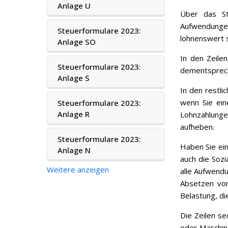
Anlage U
Über das S
Aufwendungen
Steuerformulare 2023:
lohnenswert s
Anlage SO
In den Zeile
Steuerformulare 2023:
dementsprec
Anlage S
In den restli
wenn Sie ein
Steuerformulare 2023:
Anlage R
Lohnzahlungen
aufheben.
Steuerformulare 2023:
Haben Sie ein
Anlage N
auch die Sozia
Weitere anzeigen
alle Aufwendu
Absetzen von
Belastung, di
Die Zeilen se
oder Maschin