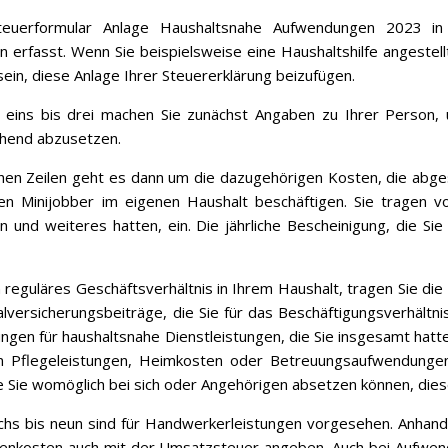
teuerformular Anlage Haushaltsnahe Aufwendungen 2023 in
 erfasst. Wenn Sie beispielsweise eine Haushaltshilfe angestel
ein, diese Anlage Ihrer Steuererklärung beizufügen.
n eins bis drei machen Sie zunächst Angaben zu Ihrer Person,
hend abzusetzen.
chen Zeilen geht es dann um die dazugehörigen Kosten, die abgese
en Minijobber im eigenen Haushalt beschäftigen. Sie tragen v
 und weiteres hatten, ein. Die jährliche Bescheinigung, die Si
 reguläres Geschäftsverhältnis in Ihrem Haushalt, tragen Sie
lversicherungsbeiträge, die Sie für das Beschäftigungsverhältnis
ngen für haushaltsnahe Dienstleistungen, die Sie insgesamt hatten
 Pflegeleistungen, Heimkosten oder Betreuungsaufwendungen k
e Sie womöglich bei sich oder Angehörigen absetzen können, diese
chs bis neun sind für Handwerkerleistungen vorgesehen. Anhand 
enkosten auch mit der Umsatzsteuer angeben. Auch bei Aufwendu